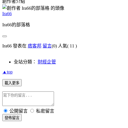
創作者介紹
Ira66
Ira66的部落格
Ira66 發表在
痞客邦
留言
(0)
人氣(
11
)
全站分類：
財經企管
▲top
載入更多
公開留言
私密留言
發佈留言