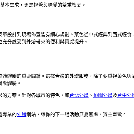
基本需求，更是視覺與味覺的雙重饗宴。
菜單設計到現場佈置皆有細心規劃。菜色從中式經典到西式輕食
也充分感受到外燴帶來的便利與質感提升。
整體體驗的重要關鍵。選擇合適的外燴服務，除了要重視菜色與
餐飲體驗。
求的方案。針對各城市的特色，如
台北外燴
、
桃園外燴
及
台中外
覽專業的
外燴
網站，讓你的下一場活動無憂無慮，賓主盡歡。